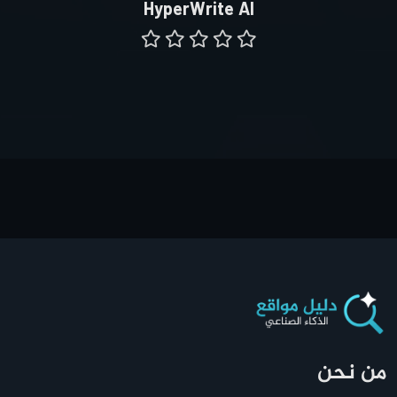
HyperWrite AI
من نحن