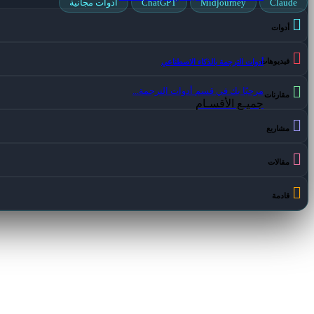
Claude
Midjourney
ChatGPT
أدوات مجانية
أدوات
فيديوهات
أدوات الترجمة بالذكاء الاصطناعي
مرحبًا بك في قسم أدوات الترجمة...
مقارنات
جميـع الأقسـام
مشاريع
مقالات
قادمة
#أدوات
كشف
الانتحال
بالذكاء
الاصطناعي