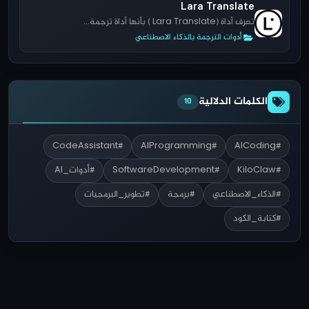
Lara Translate
تعرف أداة (Lara Translate ) بأنها أداة ترجمة...
أدوات الترجمة بالذكاء الاصطناعي
الكلمات الدلالية
10
#CodeAssistant
#AIProgramming
#AICoding
#KiloClaw
#SoftwareDevelopment
#أدوات_AI
#الذكاء_الاصطناعي
#برمجة
#تطوير_البرمجيات
#كتابة_الكود