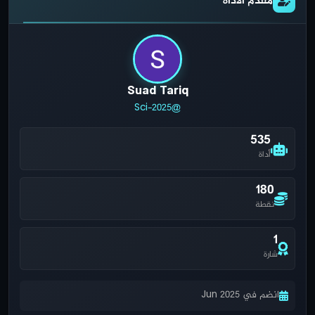
مقدم الأداة
Suad Tariq
@Sci-2025
535
أداة
180
نقطة
1
شارة
انضم في Jun 2025