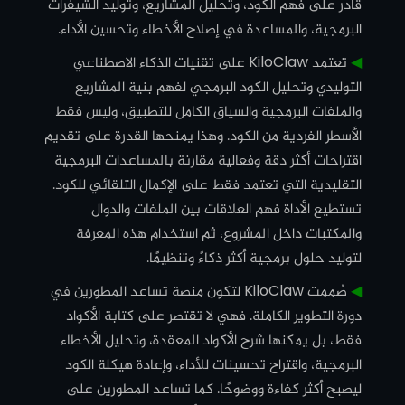
قادر على فهم الكود، وتحليل المشاريع، وتوليد الشيفرات
البرمجية، والمساعدة في إصلاح الأخطاء وتحسين الأداء.
◀︎
تعتمد KiloClaw على تقنيات الذكاء الاصطناعي
التوليدي وتحليل الكود البرمجي لفهم بنية المشاريع
والملفات البرمجية والسياق الكامل للتطبيق، وليس فقط
الأسطر الفردية من الكود. وهذا يمنحها القدرة على تقديم
اقتراحات أكثر دقة وفعالية مقارنة بالمساعدات البرمجية
التقليدية التي تعتمد فقط على الإكمال التلقائي للكود.
تستطيع الأداة فهم العلاقات بين الملفات والدوال
والمكتبات داخل المشروع، ثم استخدام هذه المعرفة
لتوليد حلول برمجية أكثر ذكاءً وتنظيمًا.
◀︎
صُممت KiloClaw لتكون منصة تساعد المطورين في
دورة التطوير الكاملة. فهي لا تقتصر على كتابة الأكواد
فقط، بل يمكنها شرح الأكواد المعقدة، وتحليل الأخطاء
البرمجية، واقتراح تحسينات للأداء، وإعادة هيكلة الكود
ليصبح أكثر كفاءة ووضوحًا. كما تساعد المطورين على