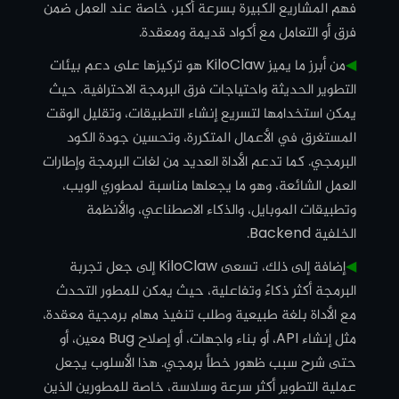
فهم المشاريع الكبيرة بسرعة أكبر، خاصة عند العمل ضمن
فرق أو التعامل مع أكواد قديمة ومعقدة.
◀︎
من أبرز ما يميز KiloClaw هو تركيزها على دعم بيئات
التطوير الحديثة واحتياجات فرق البرمجة الاحترافية. حيث
يمكن استخدامها لتسريع إنشاء التطبيقات، وتقليل الوقت
المستغرق في الأعمال المتكررة، وتحسين جودة الكود
البرمجي. كما تدعم الأداة العديد من لغات البرمجة وإطارات
العمل الشائعة، وهو ما يجعلها مناسبة لمطوري الويب،
وتطبيقات الموبايل، والذكاء الاصطناعي، والأنظمة
الخلفية Backend.
◀︎
إضافة إلى ذلك، تسعى KiloClaw إلى جعل تجربة
البرمجة أكثر ذكاءً وتفاعلية، حيث يمكن للمطور التحدث
مع الأداة بلغة طبيعية وطلب تنفيذ مهام برمجية معقدة،
مثل إنشاء API، أو بناء واجهات، أو إصلاح Bug معين، أو
حتى شرح سبب ظهور خطأ برمجي. هذا الأسلوب يجعل
عملية التطوير أكثر سرعة وسلاسة، خاصة للمطورين الذين