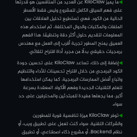
◀︎
ما يميز KiloClaw عن العديد من المنافسين هو قدرتها
على فهم السياق الكامل للمشروع وليس فقط الأسطر
الحالية من الكود. فهي تستطيع تحليل العلاقات بين
الملفات والمكتبات والدوال المختلفة، ثم استخدام هذه
المعلومات لتقديم حلول أكثر دقة وتنظيمًا. هذا الفهم
العميق يمنح المطور تجربة أقرب إلى العمل مع مهندس
برمجيات حقيقي بدلًا من مجرد أداة اقتراح تلقائي.
◀︎
إضافة إلى ذلك، تساعد KiloClaw على تحسين جودة
الكود البرمجي من خلال اقتراح تحسينات للأداء والتنظيم
واتباع أفضل الممارسات البرمجية. كما يمكن استخدامها
لتعلم التقنيات الجديدة وفهم الأكواد المعقدة بسرعة
أكبر، مما يجعلها مفيدة للمبتدئين والمحترفين على حد
سواء.
◀︎
توفر KiloClaw ميزة تنافسية قوية للمطورين
والشركات التقنية. سواء كنت تعمل على تطبيق ويب، أو
نظام Backend، أو مشروع ذكاء اصطناعي، أو تطبيق