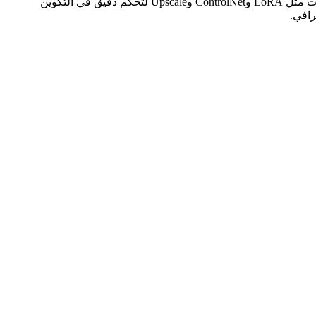
Mage.space هي منصة ذكية لتوليد الصور والفيديوهات باستخدام الذكاء الاصطناعي تعتمد على نماذج مثل Stable Diffusion وFLUX. توفر أدوات مثل LoRA وControlNet وUpscale لتحكم دقيق في التكوين
رافي.