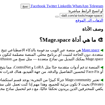
Facebook
Twitter
LinkedIn
WhatsApp
Telegram
نسخ
أو انسخ الرابط مباشرة:
الذهاب الى الموقع
وصف الأداة
🎨 ما هي أداة Mage.space؟
Mage.space
◀︎
Mage.space يمكنك التبديل بين نماذج متعددة — مثل نسخ من Stable Diffusion، نماذج FLUX أو SDXL (حسب التحديثات)، وهو ما يمنحك خيارات واسعة جدًا من حيث الأسلوب والجودة.
◀︎
أو Face-Fix لتحسين التفاصيل والدقة. من جهة الفيديو، هناك قدرات تحويل نص إلى فيديو (Text-to-Video) وتحويل صور إلى فيديو (Image-to-Video) في بعض الأحيان أو في بيتا، حسب المصادر.
◀︎
يكفي للمحترفين الذين يريدون تحكمًا عاليًا، مع دعم لتحميل نماذج مخصصة (LoRAs) في بعض الخطط 