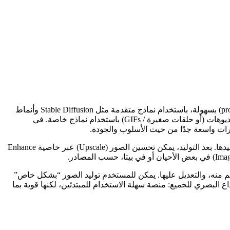
هي منصة عبر الويب مدعومة بالذكاء الاصطناعي تتيح للمستخدمين توليد صور وفيديوهات وجلسات إبداعية من نصوص (prompts) بسهولة، باستخدام نماذج متقدمة مثل Stable Diffusion وأنماط
متعددة، دون الحاجة لتثبيت أي برنامج محلي. المنصة مصمّمة لتكون مرنة وشاملة: تتيح التوليد من نص إلى صورة، وكذلك تحويل صور إلى فيديوهات (أو حلقات صغيرة / GIFs) باستخدام نماذج خاصة. في
المنصة تدعم أدوات متقدمة جدًا مثل LoRA و ControlNet، مما يتيح تحكّمًا دقيقًا في التكوين (الشكل / الوضعية / العمق) للصور التي يتم توليدها. بعد التوليد، يمكن تحسين الصور (Upscale) عبر خاصية Enhance
Mage. جزءًا كبيرًا من التجربة: يوجد قسم استكشاف (Explore) حيث يمكنك مشاهدة أعمال الآخرين، نسخ الـ prompt، التعلم منه، والتعديل عليها. يمكن للمستخدم توليد الصور “بشكل خاص”
 كنت تعمل على مشروع خاص أو تصميم حساس. هوية Mage.space تتمحور حول إتاحة الإبداع البصري للجميع: منصة سهلة الاستخدام للمبتدئين، لكنها قوية بما