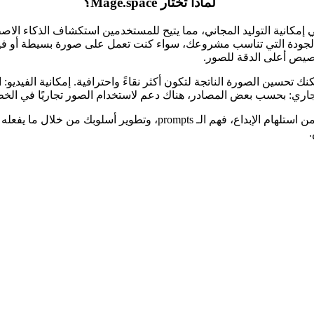
لماذا تختار Mage.space؟
ية وسهولة الوصول: أحد الميزات القوية جدًا في Mage.space هي إمكانية التوليد المجاني، مما يتيح 
خصيص أعلى الدقة للصور.
 الصور وجودتها: من خلال أدوات مثل Enhance وFace-Fix يمكنك تحسين الصورة الناتجة لتكون أكثر نقاءً و
ري: بحسب بعض المصادر، هناك دعم لاستخدام الصور تجاريًا في الخطط 