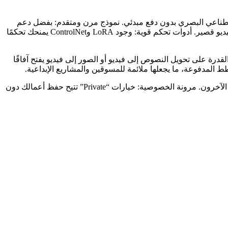
للمستخدمين استكشاف الذكاء الاصطناعي البصري بدون دفع مبدئي. نموذج مرن ومتقدم: بفضل دعم
نماذج متعددة مثل Stable Diffusion وFLUX، يمكنك اختيار الأسلوب والجودة التي تناسب مشروعك، سواء كنت تعمل على صورة بسيطة أو فيديو قصير. أدوات تحكم قوية: وجود LoRA وControlNet يمنحك تحكمًا
احترافية. إمكانية الفيديو: القدرة على تحويل النصوص إلى فيديو أو الصور إلى فيديو يفتح آفاقًا
المدفوعة، ما يجعلها ملائمة للمسوقين والمشاريع الإبداعية.
المجتمع والتعلم: قسم Explore ومكتبة أعمال المستخدمين تمكنك من استلهام الإبداع، فهم الـ prompts، وتطوير أسلوبك من خلال ما يفعله الآخرون. مرونة الخصوصية: خيارات “Private” تتيح حفظ أعمالك دون