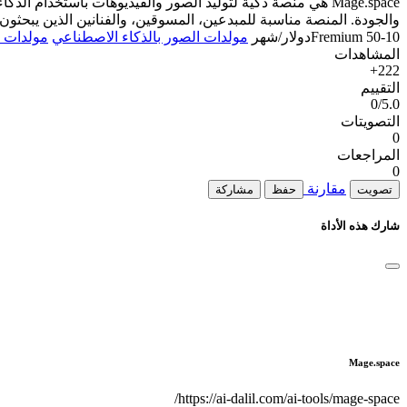
والجودة. المنصة مناسبة للمبدعين، المسوقين، والفنانين الذين يبحث
50-10دولار/شهر
Fremium
مولدات الصور بالذكاء الاصطناعي
مولدات ا
المشاهدات
222+
التقييم
0/5.0
التصويتات
0
المراجعات
0
مقارنة
تصويت
حفظ
مشاركة
شارك هذه الأداة
Mage.space
https://ai-dalil.com/ai-tools/mage-space/