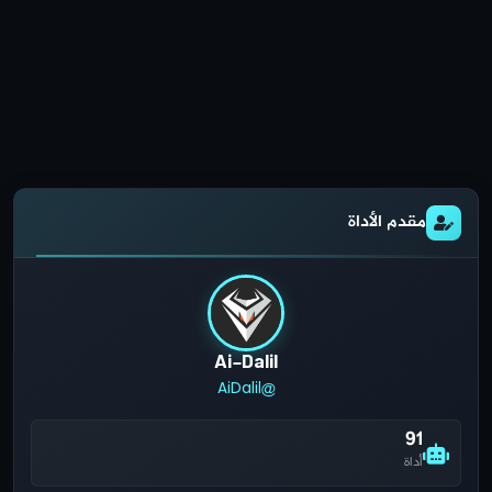
مقدم الأداة
Ai-Dalil
@AiDalil
91
أداة