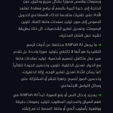
ورسومات وقصص مصوّرة بشكل سريع ودقيق، دون
الحاجة إلى خبرة كبيرة بالرسم أو برامج معقدة. تعتمد
الأداة على تقنيات متقدمة للذكاء الاصطناعي لتحويل
النصوص إلى صور، توليد صفحات مانغا كاملة، تلوين
الرسومات، وتعديل تعابير الشخصيات، كل ذلك بطريقة
تشبه عمل الفنان المحترف.
◀︎
ما يجعل AniFun AI مختلفة عن أدوات الرسم
التقليدية هو أنها لا تكتفي بتوليد صورة واحدة، بل تقدم
سير عمل متكامل: تصميم شخصية، توليد صفحات مانغا
مع الحوار، تعديل الخلفية، تلوين، وتحسين الجودة تلقائياً.
كما يمكن للأداة تعديل تعابير الوجه، إزالة الخلفيات،
وتحسين الصور لتصبح جاهزة للنشر أو المشاركة على
وسائل التواصل الاجتماعي.
◀︎
بمجرد إدخال النص أو رفع الصورة، تبدأ AniFun AI في
فهم السياق والمحتوى المطلوب، لتوليد رسومات دقيقة
وواقعية بأسلوب أنمي أو مانغا. المنصة تدعم إنشاء