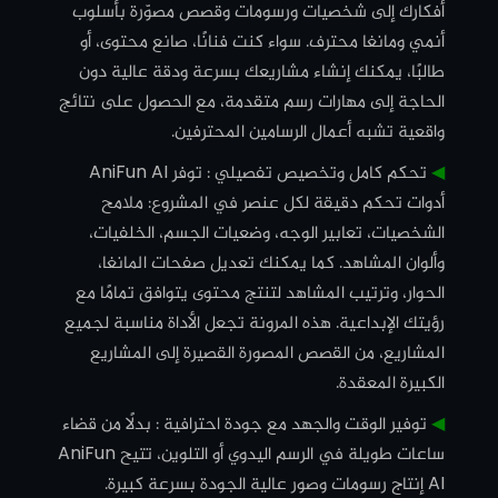
أفكارك إلى شخصيات ورسومات وقصص مصوّرة بأسلوب
أنمي ومانغا محترف. سواء كنت فنانًا، صانع محتوى، أو
طالبًا، يمكنك إنشاء مشاريعك بسرعة ودقة عالية دون
الحاجة إلى مهارات رسم متقدمة، مع الحصول على نتائج
واقعية تشبه أعمال الرسامين المحترفين.
◀︎
تحكم كامل وتخصيص تفصيلي : توفر AniFun AI
أدوات تحكم دقيقة لكل عنصر في المشروع: ملامح
الشخصيات، تعابير الوجه، وضعيات الجسم، الخلفيات،
وألوان المشاهد. كما يمكنك تعديل صفحات المانغا،
الحوار، وترتيب المشاهد لتنتج محتوى يتوافق تمامًا مع
رؤيتك الإبداعية. هذه المرونة تجعل الأداة مناسبة لجميع
المشاريع، من القصص المصورة القصيرة إلى المشاريع
الكبيرة المعقدة.
◀︎
توفير الوقت والجهد مع جودة احترافية : بدلًا من قضاء
ساعات طويلة في الرسم اليدوي أو التلوين، تتيح AniFun
AI إنتاج رسومات وصور عالية الجودة بسرعة كبيرة.